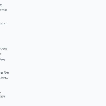
়া
ত তথ্য
ড়া বা
ট
থেকে
ো
সিডের
-এর উপর
িকিৎসাগত
,
িবেচনা