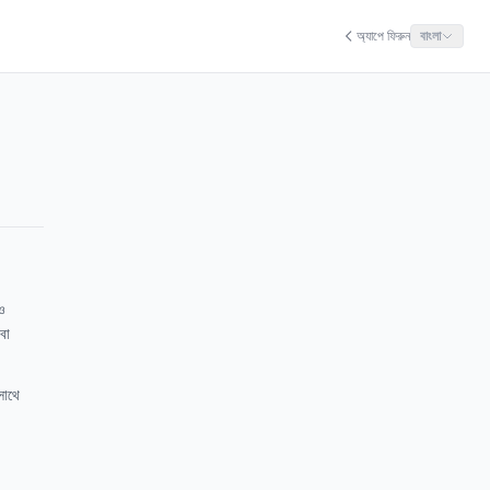
অ্যাপে ফিরুন
বাংলা
 ও
বা
 সাথে