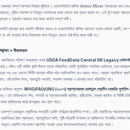
র ব্যবহার সম্পূর্ণ আপনার নিজের ঝুঁকিতে। ওয়েবসাইটের মালিক Amino Mixer ব্যবহারের ফলে নেওয
্ধান্ত, গৃহীত পদক্ষেপ বা উদ্ভূত ফলাফলের জন্য কোনো দায় গ্রহণ করেন না। এই টুল দ্বারা প্রদত্
্যাখ্যা ও প্রয়োগ করবেন তার জন্য আপনি সম্পূর্ণ দায়ী।
বসাইট ব্যবহার করে আপনি স্বীকার করেন যে ওয়েবসাইটের মালিক প্রদত্ত তথ্যে কোনো ত্রুটি, বাদ প
 বা এই তথ্যের উপর নির্ভরতার ফলে উদ্ভূত কোনো পরিণতির জন্য দায়ী নন।
ির্ভুলতা ও সীমাবদ্ধতা
 অ্যাসিডের পরিমাণ সংক্রান্ত তথ্য
USDA FoodData Central SR Legacy ডেটাসে
য়েছে। যদিও এটি মার্কিন কৃষি বিভাগ দ্বারা পরিচালিত একটি সুপরিচিত পাবলিক ডেটাবেস, তবে মানগুল
ারের গড় এবং কোনো নির্দিষ্ট খাদ্যের সঠিক গঠন প্রতিফলিত নাও করতে পারে। প্রকৃত অ্যামিনো অ্যা
াত, ভৌগোলিক উৎস, প্রস্তুতি পদ্ধতি, সংরক্ষণ অবস্থা ও রান্নার সাথে পরিবর্তিত হয়।
ের চাহিদার অনুপাত
WHO/FAO/UNU (২০০৭) প্রাপ্তবয়স্ক রেফারেন্স প্রোটিন স্কোরিং সুপারিশ
রে। এই চাহিদাগুলো শিশু, গর্ভবতী বা স্তন্যদানকারী ব্যক্তি, ক্রীড়াবিদ, বয়স্ক ব্যক্তি বা নির্দিষ্ট চ
 থাকা ব্যক্তিদের জন্য উপযুক্ত নাও হতে পারে।
 «সম্পূর্ণ রেফারেন্স প্রোটিন» সংখ্যাটি একটি তাত্ত্বিক ঊর্ধ্বসীমা গণনা। এটি প্রোটিনের পাচনযোগ্যতা
 অ্যাসিডের জৈব প্রাপ্যতা, প্রস্তুতিতে ক্ষতি, পুষ্টি-বিরোধী উপাদান বা ব্যক্তিগত বিপাকীয় পার্থক্য ব
 প্রকৃত প্রোটিন সংশ্লেষণ প্রদর্শিত সংখ্যা থেকে উল্লেখযোগ্যভাবে আলাদা হতে পারে।