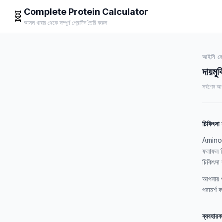
Complete Protein Calculator
🧬
আসল খাবার থেকে সম্পূর্ণ প্রোটিন তৈরি করুন
আইনি ন
দায়মুক
সর্বশেষ 
চিকিৎসা ব
Amino Mi
ফলাফল চি
চিকিৎসা 
আপনার পুষ
পরামর্শ 
ব্যবহারক