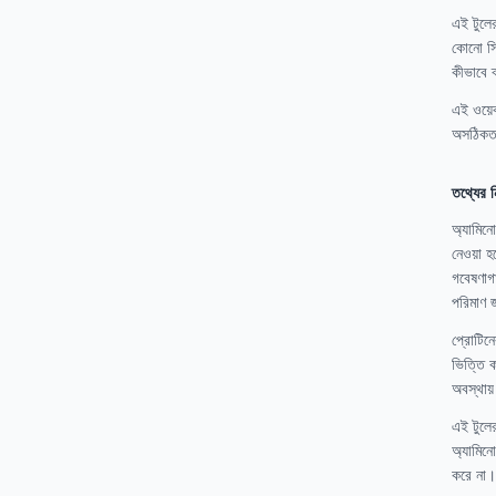
এই টুলে
কোনো সিদ
কীভাবে ব
এই ওয়ে
অসঠিকতা
তথ্যের ন
অ্যামিনো
নেওয়া হ
গবেষণাগ
পরিমাণ জ
প্রোটিন
ভিত্তি ক
অবস্থায়
এই টুলের
অ্যামিনো
করে না।