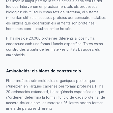
realitzen la major part de la feina crítica a cada cèl·lula del
teu cos. Intervenen en pràcticament tots els processos
biològics: els músculs estan fets de proteïna, el sistema
immunitari utilitza anticossos proteics per combatre malalties,
els enzims que digereixen els aliments són proteïnes, i
hormones com la insulina també ho són.
Hi ha més de 20.000 proteïnes diferents al cos humà,
cadascuna amb una forma i funció específica. Totes estan
construïdes a partir de les mateixes unitats bàsiques: els
aminoàcids.
Aminoàcids: els blocs de construcció
Els aminoàcids són molècules orgàniques petites que
s'uneixen en llargues cadenes per formar proteïnes. Hi ha
20 aminoàcids estàndard, i la seqüència específica en què
s'ordenen determina la forma i funció de cada proteïna, de
manera similar a com les mateixes 26 lletres poden formar
milers de paraules diferents.