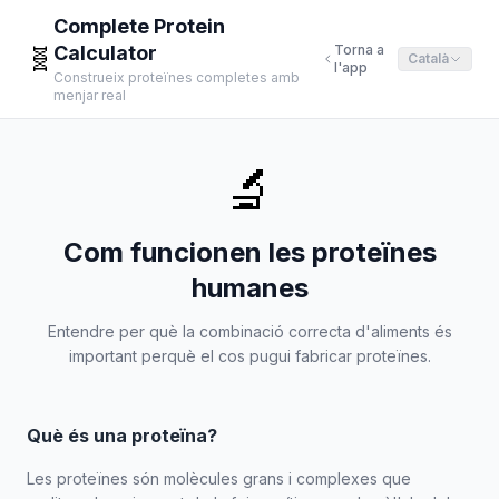
Complete Protein
Calculator
Torna a
🧬
Català
l'app
Construeix proteïnes completes amb
menjar real
🔬
Com funcionen les proteïnes
humanes
Entendre per què la combinació correcta d'aliments és
important perquè el cos pugui fabricar proteïnes.
Què és una proteïna?
Les proteïnes són molècules grans i complexes que