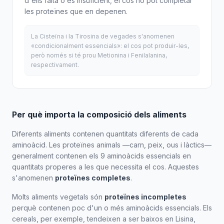
d'ells falta o és insuficient, el cos no pot completar
les proteïnes que en depenen.
La Cisteïna i la Tirosina de vegades s'anomenen
«condicionalment essencials»: el cos pot produir-les,
però només si té prou Metionina i Fenilalanina,
respectivament.
Per què importa la composició dels aliments
Diferents aliments contenen quantitats diferents de cada
aminoàcid. Les proteïnes animals —carn, peix, ous i làctics—
generalment contenen els 9 aminoàcids essencials en
quantitats properes a les que necessita el cos. Aquestes
s'anomenen
proteïnes completes
.
Molts aliments vegetals són
proteïnes incompletes
perquè contenen poc d'un o més aminoàcids essencials. Els
cereals, per exemple, tendeixen a ser baixos en Lisina,