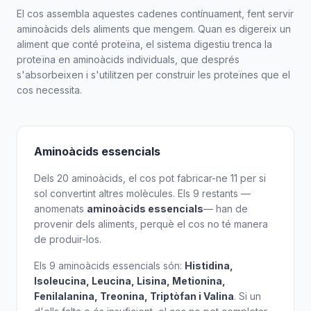
El cos assembla aquestes cadenes contínuament, fent servir
aminoàcids dels aliments que mengem. Quan es digereix un
aliment que conté proteïna, el sistema digestiu trenca la
proteïna en aminoàcids individuals, que després
s'absorbeixen i s'utilitzen per construir les proteïnes que el
cos necessita.
Aminoàcids essencials
Dels 20 aminoàcids, el cos pot fabricar-ne 11 per si
sol convertint altres molècules. Els 9 restants —
anomenats
aminoàcids essencials
— han de
provenir dels aliments, perquè el cos no té manera
de produir-los.
Els 9 aminoàcids essencials són:
Histidina,
Isoleucina, Leucina, Lisina, Metionina,
Fenilalanina, Treonina, Triptòfan i Valina
. Si un