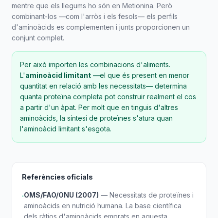
mentre que els llegums ho són en Metionina. Però
combinant-los —com l'arròs i els fesols— els perfils
d'aminoàcids es complementen i junts proporcionen un
conjunt complet.
Per això importen les combinacions d'aliments.
L'
aminoàcid limitant
—el que és present en menor
quantitat en relació amb les necessitats— determina
quanta proteïna completa pot construir realment el cos
a partir d'un àpat. Per molt que en tinguis d'altres
aminoàcids, la síntesi de proteïnes s'atura quan
l'aminoàcid limitant s'esgota.
Referències oficials
OMS/FAO/ONU (2007)
— Necessitats de proteïnes i
·
aminoàcids en nutrició humana. La base científica
dels ràtios d'aminoàcids emprats en aquesta