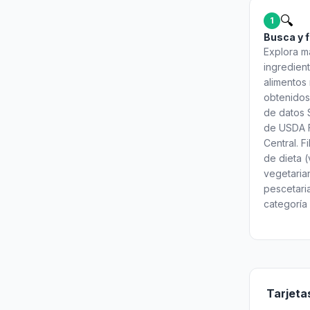
🔍
1
Busca y f
Explora m
ingredien
alimentos 
obtenidos
de datos 
de USDA 
Central. Fi
de dieta 
vegetaria
pescetari
categoría 
Tarjeta