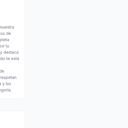
muestra
mos de
pleta
ir tu
y destaca
do te está
de
 respetan
a y los
egoría.