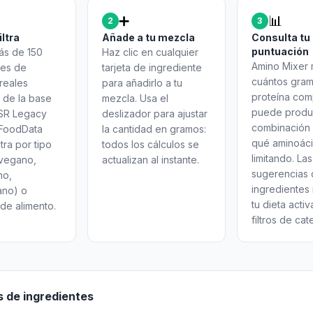
➕
📊
2
3
iltra
Añade a tu mezcla
Consulta tu
puntuación
ás de 150
Haz clic en cualquier
Amino Mixer 
tes de
tarjeta de ingrediente
cuántos gra
reales
para añadirlo a tu
proteína com
 de la base
mezcla. Usa el
puede produc
SR Legacy
deslizador para ajustar
combinación 
FoodData
la cantidad en gramos:
qué aminoáci
ltra por tipo
todos los cálculos se
limitando. Las
(vegano,
actualizan al instante.
sugerencias 
no,
ingredientes
ano) o
tu dieta activ
de alimento.
filtros de cat
s de ingredientes