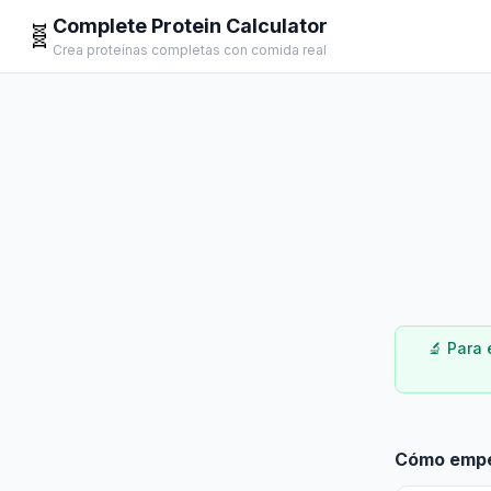
Complete Protein Calculator
🧬
Crea proteínas completas con comida real
🔬
Para 
Cómo emp